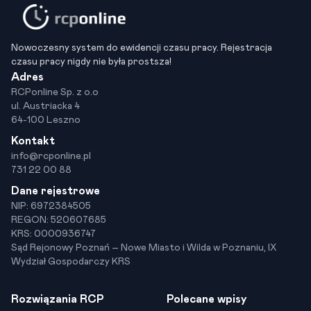
Nowoczesny system do ewidencji czasu pracy. Rejestracja
czasu pracy nigdy nie była prostsza!
Adres
RCPonline Sp. z o.o
ul. Austriacka 4
64-100 Leszno
Kontakt
info@rcponline.pl
731 22 00 88
Dane rejestrowe
NIP: 6972384505
REGON: 520607685
KRS: 0000936747
Sąd Rejonowy Poznań – Nowe Miasto i Wilda w Poznaniu, IX
Wydział Gospodarczy KRS
Rozwiązania RCP
Polecane wpisy