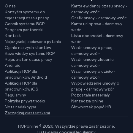
O nas
Karta ewidencji czasu pracy -
Korzyści systemu do
darmowy wzór
rejestracji czasu pracy
Grafik pracy - darmowy wzór
Cennik systemu RCP
Karta urlopowa - darmowy
Program partnerski
wzór
Kontakt
Lista obecności - darmowy
Najczęściej zadawane pytania
wzór
Opinie naszych klientów
Wzór umowy o pracę -
Baza wiedzy systemu RCP
darmowy wzór
Rejestrator czasu pracy
Wzór umowy zlecenie -
Android
darmowy wzór
Aplikacja RCP dla
Wzór umowy o dzieło -
pracowników Android
darmowy wzór
Aplikacja RCP dla
Wypowiedzenie umowy o
pracowników iOS
pracę - darmowy wzór
Regulaminy
Pozostałe materiały
Polityka prywatności
Narzędzia online
Nota redakcyjna
Słowniczek pojęć HR
Zarządzaj ciasteczkami
RCPonline © 2026, Wszystkie prawa zastrzeżone.
Ustawienia cookies
Regulaminy