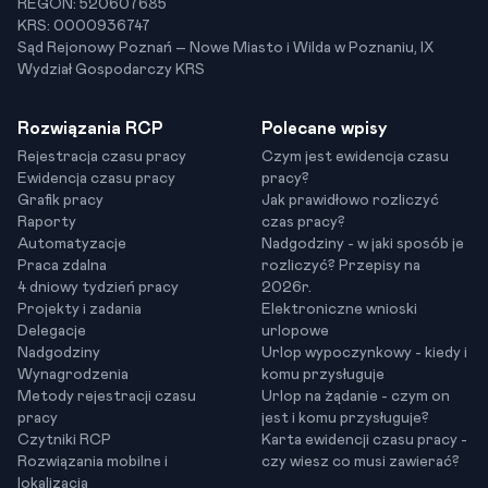
REGON: 520607685
KRS: 0000936747
Sąd Rejonowy Poznań – Nowe Miasto i Wilda w Poznaniu, IX
Wydział Gospodarczy KRS
Rozwiązania RCP
Polecane wpisy
Rejestracja czasu pracy
Czym jest ewidencja czasu
Ewidencja czasu pracy
pracy?
Grafik pracy
Jak prawidłowo rozliczyć
Raporty
czas pracy?
Automatyzacje
Nadgodziny - w jaki sposób je
Praca zdalna
rozliczyć? Przepisy na
4 dniowy tydzień pracy
2026r.
Projekty i zadania
Elektroniczne wnioski
Delegacje
urlopowe
Nadgodziny
Urlop wypoczynkowy - kiedy i
Wynagrodzenia
komu przysługuje
Metody rejestracji czasu
Urlop na żądanie - czym on
pracy
jest i komu przysługuje?
Czytniki RCP
Karta ewidencji czasu pracy -
Rozwiązania mobilne i
czy wiesz co musi zawierać?
lokalizacja