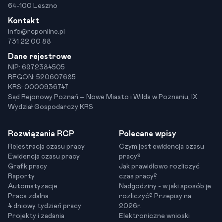
64-100 Leszno
Kontakt
info@rcponline.pl
731 22 00 88
Dane rejestrowe
NIP: 6972384505
REGON: 520607685
KRS: 0000936747
Sąd Rejonowy Poznań – Nowe Miasto i Wilda w Poznaniu, IX
Wydział Gospodarczy KRS
Rozwiązania RCP
Polecane wpisy
Rejestracja czasu pracy
Czym jest ewidencja czasu
Ewidencja czasu pracy
pracy?
Grafik pracy
Jak prawidłowo rozliczyć
Raporty
czas pracy?
Automatyzacje
Nadgodziny - w jaki sposób je
Praca zdalna
rozliczyć? Przepisy na
4 dniowy tydzień pracy
2026r.
Projekty i zadania
Elektroniczne wnioski