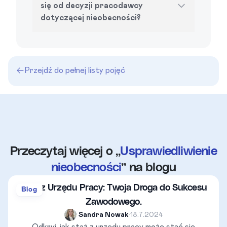
się od decyzji pracodawcy
dotyczącej nieobecności?
Przejdź do pełnej listy pojęć
Przeczytaj więcej o „
Usprawiedliwienie
nieobecności
” na blogu
Staż z Urzędu Pracy: Twoja Droga do Sukcesu
Blog
Zawodowego.
Sandra Nowak
•
18.7.2024