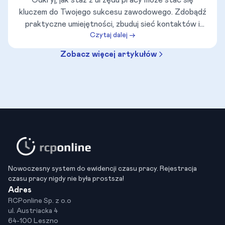
Odkryj, jak staż z urzędu pracy może stać się
kluczem do Twojego sukcesu zawodowego. Zdobądź
praktyczne umiejętności, zbuduj sieć kontaktów i
Czytaj dalej →
zwiększ swoje szanse na zatrudnienie dzięki
kompleksowemu przewodnikowi na temat staży z
Zobacz więcej artykułów
urzędu pracy.
Nowoczesny system do ewidencji czasu pracy. Rejestracja
czasu pracy nigdy nie była prostsza!
Adres
RCPonline Sp. z o.o
ul. Austriacka 4
64-100 Leszno