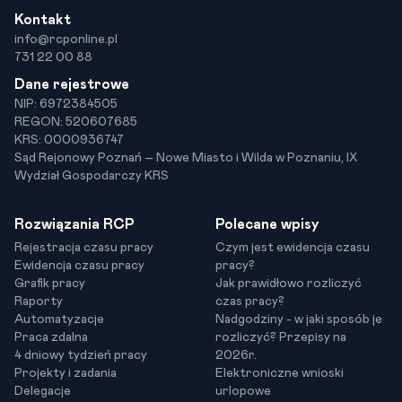
Kontakt
info@rcponline.pl
731 22 00 88
Dane rejestrowe
NIP: 6972384505
REGON: 520607685
KRS: 0000936747
Sąd Rejonowy Poznań – Nowe Miasto i Wilda w Poznaniu, IX
Wydział Gospodarczy KRS
Rozwiązania RCP
Polecane wpisy
Rejestracja czasu pracy
Czym jest ewidencja czasu
Ewidencja czasu pracy
pracy?
Grafik pracy
Jak prawidłowo rozliczyć
Raporty
czas pracy?
Automatyzacje
Nadgodziny - w jaki sposób je
Praca zdalna
rozliczyć? Przepisy na
4 dniowy tydzień pracy
2026r.
Projekty i zadania
Elektroniczne wnioski
Delegacje
urlopowe