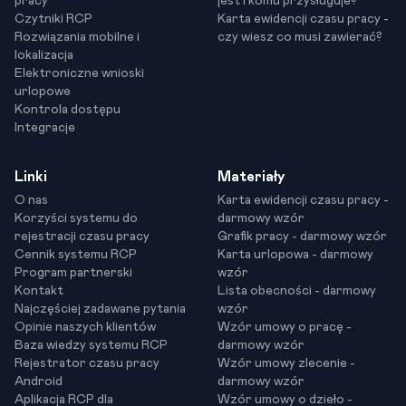
pracy
jest i komu przysługuje?
Czytniki RCP
Karta ewidencji czasu pracy -
Rozwiązania mobilne i
czy wiesz co musi zawierać?
lokalizacja
Elektroniczne wnioski
urlopowe
Kontrola dostępu
Integracje
Linki
Materiały
O nas
Karta ewidencji czasu pracy -
Korzyści systemu do
darmowy wzór
rejestracji czasu pracy
Grafik pracy - darmowy wzór
Cennik systemu RCP
Karta urlopowa - darmowy
Program partnerski
wzór
Kontakt
Lista obecności - darmowy
Najczęściej zadawane pytania
wzór
Opinie naszych klientów
Wzór umowy o pracę -
Baza wiedzy systemu RCP
darmowy wzór
Rejestrator czasu pracy
Wzór umowy zlecenie -
Android
darmowy wzór
Aplikacja RCP dla
Wzór umowy o dzieło -