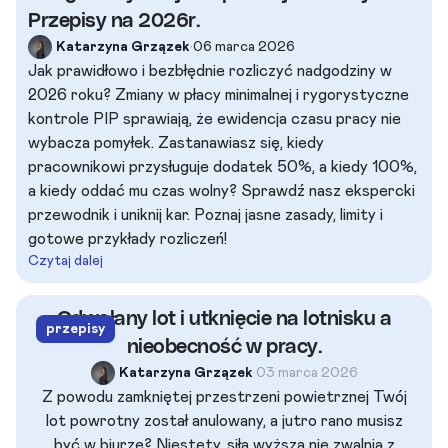
Przepisy na 2026r.
Katarzyna Grzązek
•
06 marca 2026
Jak prawidłowo i bezbłędnie rozliczyć nadgodziny w
2026 roku? Zmiany w płacy minimalnej i rygorystyczne
kontrole PIP sprawiają, że ewidencja czasu pracy nie
wybacza pomyłek. Zastanawiasz się, kiedy
pracownikowi przysługuje dodatek 50%, a kiedy 100%,
a kiedy oddać mu czas wolny? Sprawdź nasz ekspercki
przewodnik i uniknij kar. Poznaj jasne zasady, limity i
gotowe przykłady rozliczeń!
Czytaj dalej
Odwołany lot i utknięcie na lotnisku a
przepisy
nieobecność w pracy.
Katarzyna Grzązek
•
03 marca 2026
Z powodu zamkniętej przestrzeni powietrznej Twój
lot powrotny został anulowany, a jutro rano musisz
być w biurze? Niestety, siła wyższa nie zwalnia z