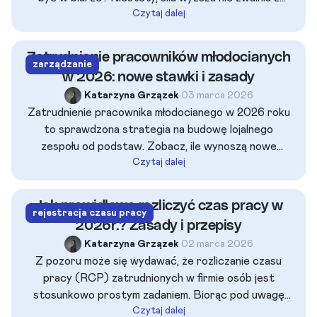
Czytaj dalej
obowiązków pracowniczych. Sprawdź, jak krok po
kroku poinformować szefa, legalnie usprawiedliwić
absencję i czy za przymusowy pobyt na lotnisku
Zatrudnianie pracowników młodocianych
zarządzanie
otrzymasz wynagrodzenie. Poznaj wytyczne PIP!
w 2026: nowe stawki i zasady
Katarzyna Grzązek
•
03 marca 2026
Zatrudnienie pracownika młodocianego w 2026 roku
to sprawdzona strategia na budowę lojalnego
zespołu od podstaw. Zobacz, ile wynoszą nowe
Czytaj dalej
stawki wynagrodzeń (obowiązujące od marca 2026
r.), jakich rygorystycznych limitów czasu pracy
wymaga Inspekcja Pracy i jak w pełni legalnie
Jak prawidłowo rozliczyć czas pracy w
rejestracja czasu pracy
pozyskać nawet 10 000 zł dofinansowania za
2026r.? Zasady i przepisy
wykształcenie ucznia.
Katarzyna Grzązek
•
02 marca 2026
Z pozoru może się wydawać, że rozliczanie czasu
pracy (RCP) zatrudnionych w firmie osób jest
stosunkowo prostym zadaniem. Biorąc pod uwagę
Czytaj dalej
całą dokumentację pracowniczą, to właśnie w kwestii