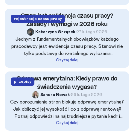
powyższej ewidencji pracodawcy popełniają najwięcej
błędów. Sprawdź już teraz, jak rozliczyć swoich
Czym jest ewidencja czasu pracy?
rejestracja czasu pracy
pracowników z przepracowanych godzin.
Zasady i wymogi w 2026 roku
Katarzyna Grzązek
•
27 lutego 2026
Jednym z fundamentalnych obowiązków każdego
pracodawcy jest ewidencja czasu pracy. Stanowi nie
tylko podstawę do rzetelnego wyliczania
Czytaj dalej
wynagrodzeń, ale jest również kluczowym elementem
podlegającym kontroli PIP. Dowiedz się jakie są
najnowsze zasady prowadzenia prawidłowej ewidencji
Odprawa emerytalna: Kiedy prawo do
przepisy
czasu pracy.
świadczenia wygasa?
Sandra Nowak
•
26 lutego 2026
Czy porozumienie stron blokuje odprawę emerytalną?
Jak obliczyć jej wysokość i co z odprawą rentową?
Poznaj odpowiedzi na najtrudniejsze pytania kadr i
Czytaj dalej
HR.