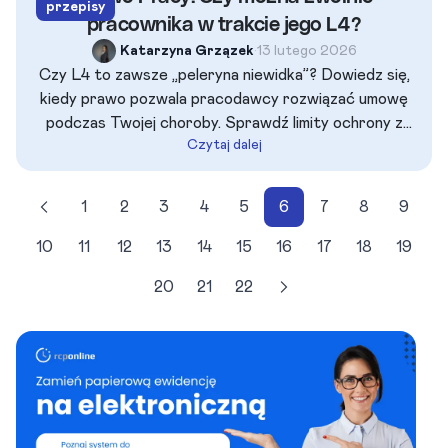
przepisy
pracownika w trakcie jego L4?
Katarzyna Grzązek
•
13 lutego 2026
Czy L4 to zawsze „peleryna niewidka”? Dowiedz się,
kiedy prawo pozwala pracodawcy rozwiązać umowę
podczas Twojej choroby. Sprawdź limity ochrony z
Czytaj dalej
Art. 53 KP, skutki dyscyplinarki oraz zasady abolicji.
1
2
3
4
5
6
7
8
9
10
11
12
13
14
15
16
17
18
19
20
21
22