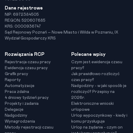
Dane rejestrowe
NIP: 6972384505
REGON: 520607685
KRS: 0000936747
Sąd Rejonowy Poznań – Nowe Miasto i Wilda w Poznaniu, IX
Wydział Gospodarczy KRS
Rozwiązania RCP
Polecane wpisy
Rejestracja czasu pracy
Czym jest ewidencja czasu
Ewidencja czasu pracy
pracy?
Grafik pracy
Jak prawidłowo rozliczyć
Raporty
czas pracy?
Automatyzacje
Nadgodziny - w jaki sposób je
Praca zdalna
rozliczyć? Przepisy na
4 dniowy tydzień pracy
2026r.
Projekty i zadania
Elektroniczne wnioski
Delegacje
urlopowe
Nadgodziny
Urlop wypoczynkowy - kiedy i
Wynagrodzenia
komu przysługuje
Metody rejestracji czasu
Urlop na żądanie - czym on