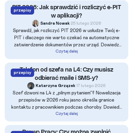
PIT 2026: Jak sprawdzić i rozliczyć e-PIT
przepisy
w aplikacji?
Sandra Nowak
•
25 lutego 2026
Sprawdź, jak rozliczyć PIT 2026 w usłudze Twój e-
PIT i dlaczego nie warto czekać na automatyczne
zatwierdzenie dokumentów przez urząd. Dowiedz
Czytaj dalej
się, jak samodzielnie dodać ulgi i uniknąć dopłat przy
pracy u kilku pracodawców, by cieszyć się szybszym
zwrotem podatku.
Telefon od szefa na L4: Czy musisz
przepisy
odbierać maile i SMS-y?
Katarzyna Grzązek
•
17 lutego 2026
Szef dzwoni na L4 z „pilnym pytaniem”? Nowelizacja
przepisów w 2026 roku jasno określa granice
kontaktu z pracownikiem podczas choroby. Dowiedz
Czytaj dalej
się, kiedy możesz zignorować telefon, co grozi za
pracę na zwolnieniu i jak automatyzacja z PUE ZUS
pomaga zachować spokój obu stronom.
Prawo Pracy: Czy można zwolnić