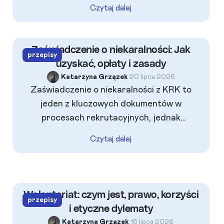
cyfrowe i prawne. Sprawdź, jak połączyć
Czytaj dalej
wygodę zespołu z twardymi zasadami
higieny cyfrowej oraz techniczną kontrolą
lokalizacji.
Zaświadczenie o niekaralności: Jak
przepisy
uzyskać, opłaty i zasady
Katarzyna Grzązek
•
20 lipca 2026
Zaświadczenie o niekaralności z KRK to
jeden z kluczowych dokumentów w
procesach rekrutacyjnych, jednak
pracodawcy nie zawsze mogą go żądać
Czytaj dalej
bezpodstawnie. Znowelizowane przepisy, w
tym tzw. Ustawa Kamilka, nakładają nowe
obowiązki na firmy i działy HR. Sprawdź, jak
sprawnie uzyskać wyciąg z KRK online, ile
Wolontariat: czym jest, prawo, korzyści
przepisy
wynosi opłata i jak uniknąć błędów
i etyczne dylematy
formalnych przy weryfikacji kadr.
Katarzyna Grzązek
•
16 lipca 2026