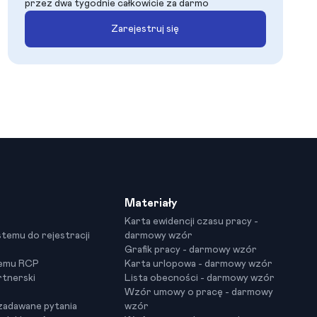
przez dwa tygodnie całkowicie za darmo
Zarejestruj się
Materiały
Karta ewidencji czasu pracy -
stemu do rejestracji
darmowy wzór
Grafik pracy - darmowy wzór
temu RCP
Karta urlopowa - darmowy wzór
tnerski
Lista obecności - darmowy wzór
Wzór umowy o pracę - darmowy
 zadawane pytania
wzór