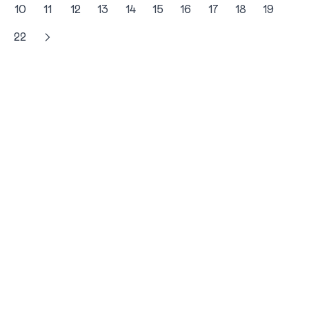
cyfrowa sprawiają, że relacje na linii
10
11
12
13
14
15
16
17
18
19
pracodawca-pracownik wymagają
22
doskonałej znajomości przepisów. Poznaj
kluczowe uprawnienia organizacji
pracowniczych, zasady prowadzenia
sporów zbiorowych oraz obiektywny bilans
zysków i strat wynikających z ich obecności
w strukturach firmy.