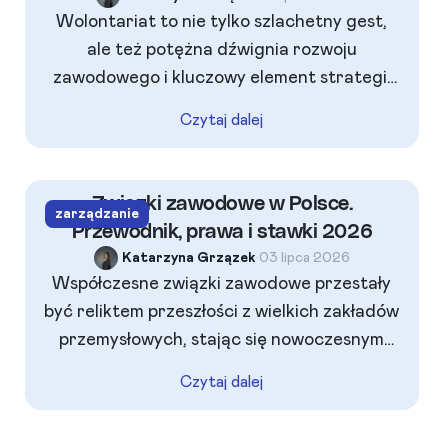
Wolontariat to nie tylko szlachetny gest,
ale też potężna dźwignia rozwoju
zawodowego i kluczowy element strategii
CSR nowoczesnych firm. Angażując się w
Czytaj dalej
pomoc, możemy zdobyć unikalne
kompetencje miękkie i twarde, które
skutecznie wyróżnią nas na rynku pracy.
Związki zawodowe w Polsce.
zarządzanie
Warto jednak pamiętać o aspektach
Przewodnik, prawa i stawki 2026
formalnych – od odpowiedniej konstrukcji
Katarzyna Grzązek
•
03 lipca 2026
porozumienia po ukryte pułapki związane z
Współczesne związki zawodowe przestały
ubezpieczeniem państwowym.
być reliktem przeszłości z wielkich zakładów
przemysłowych, stając się nowoczesnym
partnerem w dialogu społecznym, którego
Czytaj dalej
znaczenie dynamicznie rośnie w 2026 roku.
Nowe unijne dyrektywy oraz transformacja