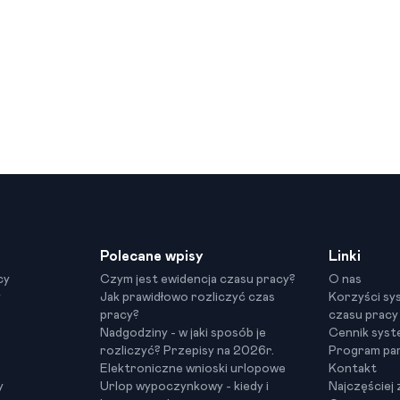
Polecane wpisy
Linki
cy
Czym jest ewidencja czasu pracy?
O nas
y
Jak prawidłowo rozliczyć czas
Korzyści sy
pracy?
czasu pracy
Nadgodziny - w jaki sposób je
Cennik sys
rozliczyć? Przepisy na 2026r.
Program par
Elektroniczne wnioski urlopowe
Kontakt
y
Urlop wypoczynkowy - kiedy i
Najczęściej