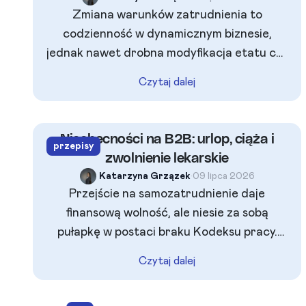
odprawę pośmiertną oraz prawa majątkowe
Zmiana warunków zatrudnienia to
rodzinie zmarłego.
codzienność w dynamicznym biznesie,
jednak nawet drobna modyfikacja etatu czy
pensji może stać się prawną pułapką. Z tego
Czytaj dalej
artykułu dowiesz się, jak prawidłowo
konstruować aneks do umowy i kiedy
porozumienie stron okazuje się
Nieobecności na B2B: urlop, ciąża i
przepisy
niewystarczające. Sprawdź, jak
zwolnienie lekarskie
zabezpieczyć firmę przed kosztownymi
Katarzyna Grzązek
•
09 lipca 2026
błędami i sporami w sądzie pracy.
Przejście na samozatrudnienie daje
finansową wolność, ale niesie za sobą
pułapkę w postaci braku Kodeksu pracy.
Bezpieczne zaplanowanie wolnego czy
Czytaj dalej
zabezpieczenie się na wypadek choroby na
kontrakcie B2B wymaga znajomości