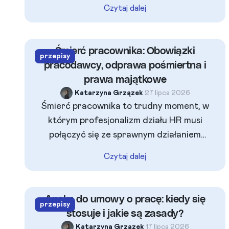
skarbowego. Dowiedz się, jak krok po kroku
Czytaj dalej
wykorzystać instytucję czynnego żalu,
uchronić się przed odpowiedzialnością
karno-skarbową i poprawnie złożyć wniosek
Śmierć pracownika: Obowiązki
przepisy
przez Internet.
pracodawcy, odprawa pośmiertna i
prawa majątkowe
Katarzyna Grzązek
•
27 lipca 2026
Śmierć pracownika to trudny moment, w
którym profesjonalizm działu HR musi
połączyć się ze sprawnym działaniem
formalnym. Z dniem zgonu stosunek pracy
Czytaj dalej
wygasza się automatycznie z mocy prawa,
co nakłada na firmę obowiązki
wyrejestrowania z ZUS oraz rozliczenia
Aneks do umowy o pracę: kiedy się
przepisy
świadczeń. Sprawdź nasz poradnik i
stosuje i jakie są zasady?
dowiedz się, jak prawidłowo wypłacić
Katarzyna Grzązek
•
17 lipca 2026