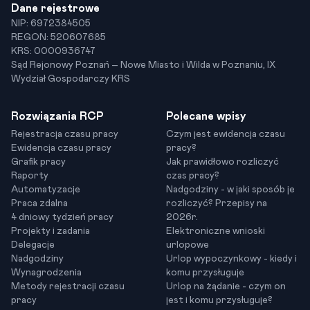
Dane rejestrowe
NIP: 6972384505
REGON: 520607685
KRS: 0000936747
Sąd Rejonowy Poznań – Nowe Miasto i Wilda w Poznaniu, IX
Wydział Gospodarczy KRS
Rozwiązania RCP
Polecane wpisy
Rejestracja czasu pracy
Czym jest ewidencja czasu
Ewidencja czasu pracy
pracy?
Grafik pracy
Jak prawidłowo rozliczyć
Raporty
czas pracy?
Automatyzacje
Nadgodziny - w jaki sposób je
Praca zdalna
rozliczyć? Przepisy na
4 dniowy tydzień pracy
2026r.
Projekty i zadania
Elektroniczne wnioski
Delegacje
urlopowe
Nadgodziny
Urlop wypoczynkowy - kiedy i
Wynagrodzenia
komu przysługuje
Metody rejestracji czasu
Urlop na żądanie - czym on
pracy
jest i komu przysługuje?