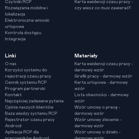
Czytniki RCP
Karta ewidencji czasu pracy -
Rozwiązania mobilne i
czy wiesz co musi zawierać?
lokalizacja
Elektroniczne wnioski
urlopowe
Kontrola dostępu
Integracje
Linki
Materiały
O nas
Karta ewidencji czasu pracy -
Korzyści systemu do
darmowy wzór
rejestracji czasu pracy
Grafik pracy - darmowy wzór
Cennik systemu RCP
Karta urlopowa - darmowy
Program partnerski
wzór
Kontakt
Lista obecności - darmowy
Najczęściej zadawane pytania
wzór
Opinie naszych klientów
Wzór umowy o pracę -
Baza wiedzy systemu RCP
darmowy wzór
Rejestrator czasu pracy
Wzór umowy zlecenie -
Android
darmowy wzór
Aplikacja RCP dla
Wzór umowy o dzieło -
pracowników Android
darmowy wzór