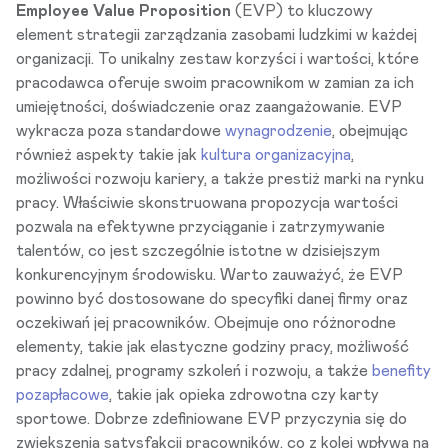
Employee Value Proposition
(EVP) to kluczowy
element strategii zarządzania zasobami ludzkimi w każdej
organizacji. To unikalny zestaw korzyści i wartości, które
pracodawca oferuje swoim pracownikom w zamian za ich
umiejętności, doświadczenie oraz zaangażowanie. EVP
wykracza poza standardowe
wynagrodzenie
, obejmując
również aspekty takie jak
kultura organizacyjna
,
możliwości rozwoju kariery, a także prestiż marki na rynku
pracy. Właściwie skonstruowana propozycja wartości
pozwala na efektywne przyciąganie i zatrzymywanie
talentów, co jest szczególnie istotne w dzisiejszym
konkurencyjnym środowisku. Warto zauważyć, że EVP
powinno być dostosowane do specyfiki danej firmy oraz
oczekiwań jej pracowników. Obejmuje ono różnorodne
elementy, takie jak elastyczne godziny pracy, możliwość
pracy zdalnej, programy szkoleń i rozwoju, a także
benefity
pozapłacowe
, takie jak opieka zdrowotna czy karty
sportowe. Dobrze zdefiniowane EVP przyczynia się do
zwiększenia satysfakcji pracowników, co z kolei wpływa na