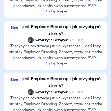
się silny Employer Branding. Zobacz, czym jest marka
pracodawcy, jak zdefiniować autentyczne EVP i
Czytaj dalej →
uniknąć najczęstszych błędów, przez które
pracownicy odchodzą w pierwszym miesiącu.
Sprawdź, dlaczego transparentność, wspierana
Co to jest Employer Branding i jak przyciągać
Blog
systemami takimi jak rcponline.pl, to klucz do lojalności
talenty?
Twojego zespołu!
Katarzyna Grzązek
•
8.4.2026
Tradycyjna rekrutacja już nie wystarcza – dziś liczy
się silny Employer Branding. Zobacz, czym jest marka
pracodawcy, jak zdefiniować autentyczne EVP i
Czytaj dalej →
uniknąć najczęstszych błędów, przez które
pracownicy odchodzą w pierwszym miesiącu.
Sprawdź, dlaczego transparentność, wspierana
Co to jest Employer Branding i jak przyciągać
Blog
systemami takimi jak rcponline.pl, to klucz do lojalności
talenty?
Twojego zespołu!
Katarzyna Grzązek
•
8.4.2026
Tradycyjna rekrutacja już nie wystarcza – dziś liczy
się silny Employer Branding. Zobacz, czym jest marka
pracodawcy, jak zdefiniować autentyczne EVP i