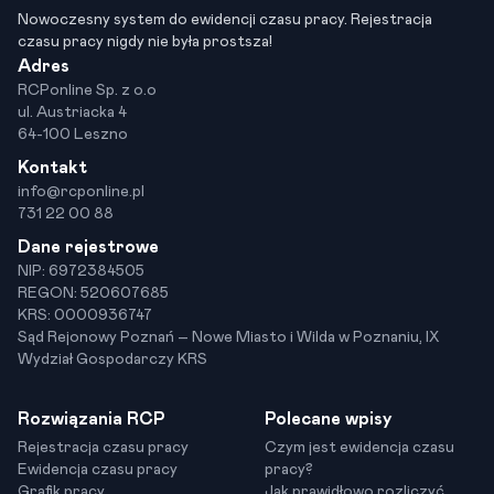
Nowoczesny system do ewidencji czasu pracy. Rejestracja
czasu pracy nigdy nie była prostsza!
Adres
RCPonline Sp. z o.o
ul. Austriacka 4
64-100 Leszno
Kontakt
info@rcponline.pl
731 22 00 88
Dane rejestrowe
NIP: 6972384505
REGON: 520607685
KRS: 0000936747
Sąd Rejonowy Poznań – Nowe Miasto i Wilda w Poznaniu, IX
Wydział Gospodarczy KRS
Rozwiązania RCP
Polecane wpisy
Rejestracja czasu pracy
Czym jest ewidencja czasu
Ewidencja czasu pracy
pracy?
Grafik pracy
Jak prawidłowo rozliczyć