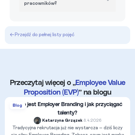
pracowników?
Przejdź do pełnej listy pojęć
Przeczytaj więcej o „
Employee Value
Proposition (EVP)
” na blogu
Co to jest Employer Branding i jak przyciągać
Blog
talenty?
Katarzyna Grzązek
•
8.4.2026
Tradycyjna rekrutacja już nie wystarcza – dziś liczy