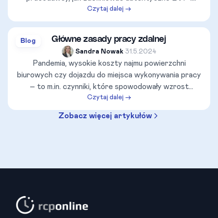
Czytaj dalej →
uniknąć najczęstszych błędów, przez które
pracownicy odchodzą w pierwszym miesiącu.
Sprawdź, dlaczego transparentność, wspierana
Główne zasady pracy zdalnej
Blog
systemami takimi jak rcponline.pl, to klucz do lojalności
Sandra Nowak
•
31.5.2024
Twojego zespołu!
Pandemia, wysokie koszty najmu powierzchni
biurowych czy dojazdu do miejsca wykonywania pracy
– to m.in. czynniki, które spowodowały wzrost
Czytaj dalej →
popularności pracy zdalnej. Co zrobić, aby dobrze i
przepisowo pracować w domu? Poznaj główne
Zobacz więcej artykułów
zasady pracy zdalnej.