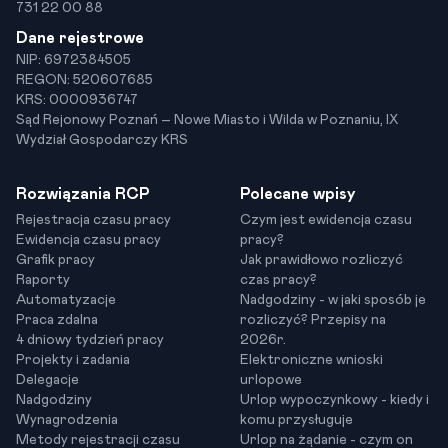
731 22 00 88
Dane rejestrowe
NIP: 6972384505
REGON: 520607685
KRS: 0000936747
Sąd Rejonowy Poznań – Nowe Miasto i Wilda w Poznaniu, IX
Wydział Gospodarczy KRS
Rozwiązania RCP
Polecane wpisy
Rejestracja czasu pracy
Czym jest ewidencja czasu
Ewidencja czasu pracy
pracy?
Grafik pracy
Jak prawidłowo rozliczyć
Raporty
czas pracy?
Automatyzacje
Nadgodziny - w jaki sposób je
Praca zdalna
rozliczyć? Przepisy na
4 dniowy tydzień pracy
2026r.
Projekty i zadania
Elektroniczne wnioski
Delegacje
urlopowe
Nadgodziny
Urlop wypoczynkowy - kiedy i
Wynagrodzenia
komu przysługuje
Metody rejestracji czasu
Urlop na żądanie - czym on