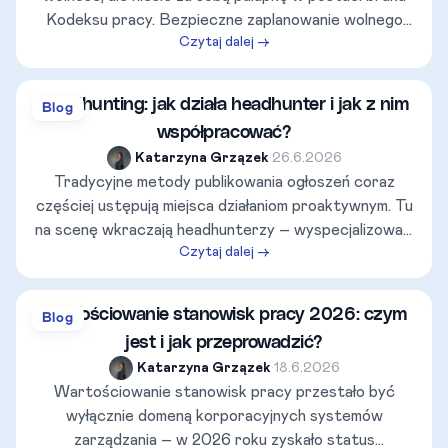
Kodeksu pracy. Bezpieczne zaplanowanie wolnego
Czytaj dalej →
czy zabezpieczenie się na wypadek choroby na
kontrakcie B2B wymaga znajomości konkretnych
przepisów i właściwego sformułowania umowy. Ten
Headhunting: jak działa headhunter i jak z nim
Blog
przewodnik wyjaśnia, jak legalnie odpoczywać,
współpracować?
chorować i nie stracić płynności finansowej na własnej
Katarzyna Grzązek
•
26.6.2026
działalności.
Tradycyjne metody publikowania ogłoszeń coraz
częściej ustępują miejsca działaniom proaktywnym. Tu
na scenę wkraczają headhunterzy – wyspecjalizowani
Czytaj dalej →
łowcy talentów, którzy potrafią dotrzeć do tzw.
kandydatów pasywnych, często pracujących dla
bezpośredniej konkurencji. Jak wyglądają kulisy ich
Wartościowanie stanowisk pracy 2026: czym
Blog
pracy, na jakie prowizje mogą liczyć i jak powinna
jest i jak przeprowadzić?
wyglądać profesjonalna rozmowa z rekruterem?
Katarzyna Grzązek
•
18.6.2026
Wartościowanie stanowisk pracy przestało być
wyłącznie domeną korporacyjnych systemów
zarządzania – w 2026 roku zyskało status