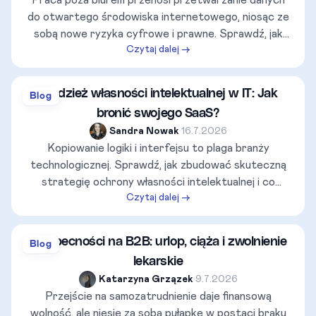
Praca poza biurem przenosi przetwarzanie danych
do otwartego środowiska internetowego, niosąc ze
sobą nowe ryzyka cyfrowe i prawne. Sprawdź, jak
Czytaj dalej →
połączyć wygodę zespołu z twardymi zasadami
higieny cyfrowej oraz techniczną kontrolą lokalizacji.
Kradzież własności intelektualnej w IT: Jak
Blog
bronić swojego SaaS?
Sandra Nowak
•
16.7.2026
Kopiowanie logiki i interfejsu to plaga branży
technologicznej. Sprawdź, jak zbudować skuteczną
strategię ochrony własności intelektualnej i co
Czytaj dalej →
zrobić, gdy konkurencja przywłaszcza Twoją pracę.
Nieobecności na B2B: urlop, ciąża i zwolnienie
Blog
lekarskie
Katarzyna Grzązek
•
9.7.2026
Przejście na samozatrudnienie daje finansową
wolność, ale niesie za sobą pułapkę w postaci braku