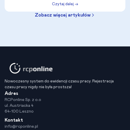
Czytaj dalej →
absolutnego priorytetu dla każdej dojrzałej
organizacji. Wprowadzenie obiektywnej, bezosobowej
Zobacz więcej artykułów
wyceny poszczególnych ról to jedyna droga do
zbudowania sprawiedliwego i odpornego na kryzysy
systemu wynagrodzeń. Jak krok po kroku połączyć
analizę kompetencji z matematyczną precyzją siatki
płac? W tym kompleksowym przewodniku eksperci
rozkładają proces wartościowania na czynniki
pierwsze, wskazując skuteczne metodyki,
najczęstsze błędy audytowe oraz technologiczne
rozwiązania, które pozwalają pogodzić wymogi unijne
z codzienną efektywnością biznesu.
Nowoczesny system do ewidencji czasu pracy. Rejestracja
czasu pracy nigdy nie była prostsza!
Adres
RCPonline Sp. z o.o
ul. Austriacka 4
64-100 Leszno
Kontakt
info@rcponline.pl