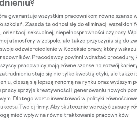
dnieniu?
óra gwarantuje wszystkim pracownikom równe szanse w 
szkoleń. Zasada ta odnosi się do eliminacji wszelkich
ia, orientacji seksualnej, niepełnosprawności czy rasy. 
nej atmosfery w zespole, ale także przyczynia się do z
 swoje odzwierciedlenie w Kodeksie pracy, który wskaz
racowników. Pracodawcy powinni wdrażać procedury, k
 wszyscy pracownicy mają równe szanse na rozwój kari
atrudnieniu staje się nie tylko kwestią etyki, ale tak
ieniu, cieszą się lepszą renomą na rynku oraz wyższym 
 pracy sprzyja kreatywności i generowaniu nowych pom
wym. Dlatego warto inwestować w polityki równościowe,
sukcesu Twojej firmy. Aby skutecznie wdrożyć zasady r
mogą mieć wpływ na równe traktowanie pracowników.