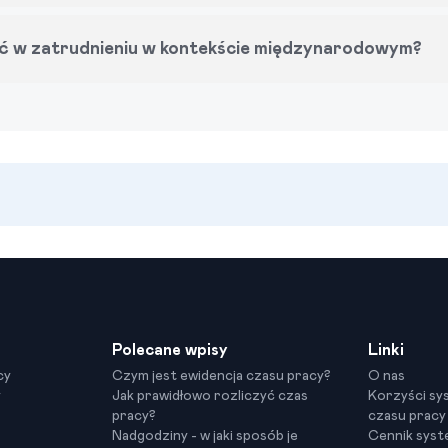
ść w zatrudnieniu w kontekście międzynarodowym?
Polecane wpisy
Linki
cy
Czym jest ewidencja czasu pracy?
O nas
y
Jak prawidłowo rozliczyć czas
Korzyści sy
pracy?
czasu pracy
Nadgodziny - w jaki sposób je
Cennik sys