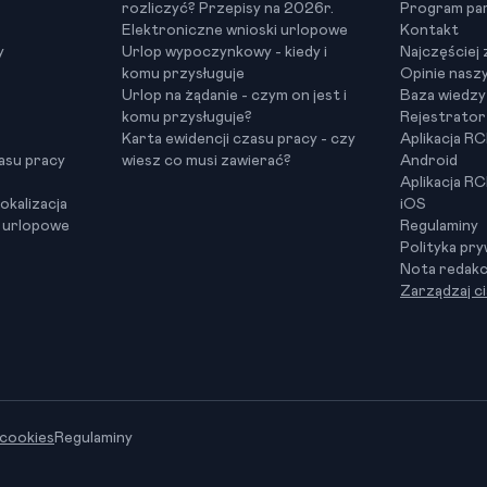
rozliczyć? Przepisy na 2026r.
Program par
Elektroniczne wnioski urlopowe
Kontakt
y
Urlop wypoczynkowy - kiedy i
Najczęściej
komu przysługuje
Opinie nasz
Urlop na żądanie - czym on jest i
Baza wiedz
komu przysługuje?
Rejestrator
Karta ewidencji czasu pracy - czy
Aplikacja R
asu pracy
wiesz co musi zawierać?
Android
Aplikacja R
okalizacja
iOS
i urlopowe
Regulaminy
Polityka pr
Nota redakc
Zarządzaj c
 cookies
Regulaminy