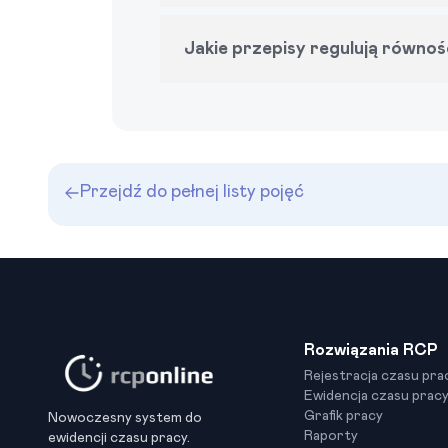
Jakie przepisy regulują równo
Przejdź do pełnej listy pojęć
Rozwiązania RCP
Rejestracja czasu pra
Ewidencja czasu prac
Grafik pracy
Nowoczesny system do
Raporty
ewidencji czasu pracy.