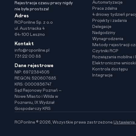
Automatyzacje
Rejestracja czasu pracy nigdy
Praca zdalna
nie była prostsza!
4 dniowy tydzień prac
Adres
Projekty i zadania
RCPonline Sp. z o.o
Delegacje
ul. Austriacka 4
Nadgodziny
64-100 Leszno
Wynagrodzenia
Kontakt
Metody rejestracji cz
info@rcponline.pl
Czytniki RCP
731 22 00 88
Rozwiązania mobilne i l
Elektroniczne wniosk
Dane rejestrowe
Kontrola dostępu
NIP: 6972384505
Integracje
REGON: 520607685
KRS: 0000936747
Sąd Rejonowy Poznań –
Nowe Miasto i Wilda w
Poznaniu, IX Wydział
Gospodarczy KRS
RCPonline © 2026, Wszystkie prawa zastrzeżone.
Ustawienia