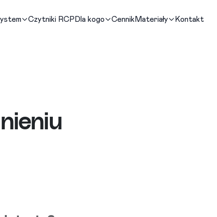
system
Czytniki RCP
Dla kogo
Cennik
Materiały
Kontakt
nieniu