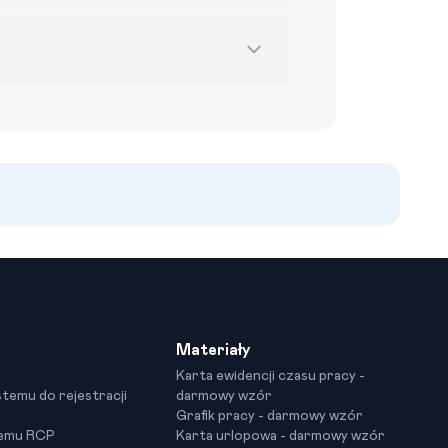
Materiały
Karta ewidencji czasu pracy -
stemu do rejestracji
darmowy wzór
Grafik pracy - darmowy wzór
temu RCP
Karta urlopowa - darmowy wzór