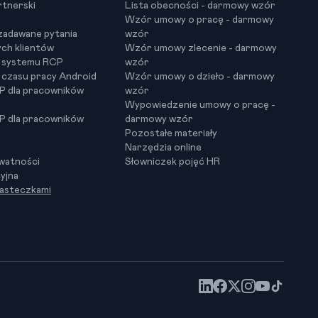
tnerski
Lista obecności - darmowy wzór
Wzór umowy o pracę - darmowy
 zadawane pytania
wzór
ych klientów
Wzór umowy zlecenie - darmowy
y systemu RCP
wzór
 czasu pracy Android
Wzór umowy o dzieło - darmowy
CP dla pracowników
wzór
Wypowiedzenie umowy o pracę -
CP dla pracowników
darmowy wzór
Pozostałe materiały
Narzędzia online
ywatności
Słowniczek pojęć HR
yjna
iasteczkami