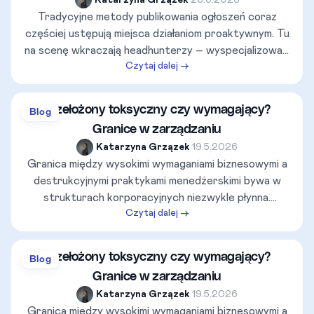
Katarzyna Grzązek
•
26.6.2026
Tradycyjne metody publikowania ogłoszeń coraz
częściej ustępują miejsca działaniom proaktywnym. Tu
na scenę wkraczają headhunterzy – wyspecjalizowani
Czytaj dalej →
łowcy talentów, którzy potrafią dotrzeć do tzw.
kandydatów pasywnych, często pracujących dla
bezpośredniej konkurencji. Jak wyglądają kulisy ich
Przełożony toksyczny czy wymagający?
Blog
pracy, na jakie prowizje mogą liczyć i jak powinna
Granice w zarządzaniu
wyglądać profesjonalna rozmowa z rekruterem?
Katarzyna Grzązek
•
19.5.2026
Granica między wysokimi wymaganiami biznesowymi a
destrukcyjnymi praktykami menedżerskimi bywa w
strukturach korporacyjnych niezwykle płynna.
Czytaj dalej →
Mylenie asertywnego egzekwowania rezultatów z
toksyczną kontrolą rodzi poważne konsekwencje –
od paraliżu decyzyjnego zespołów po drastyczny
Przełożony toksyczny czy wymagający?
Blog
wzrost rotacji kadr i ryzyko prawne dla organizacji.
Granice w zarządzaniu
Niniejszy artykuł przedstawia merytoryczną analizę
Katarzyna Grzązek
•
19.5.2026
obu stylów przywództwa w oparciu o mierzalne
Granica między wysokimi wymaganiami biznesowymi a