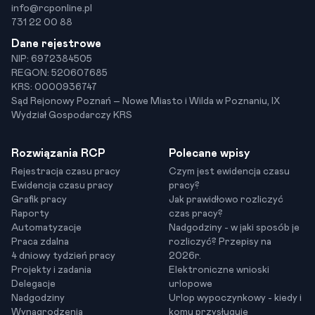
info@rcponline.pl
731 22 00 88
Dane rejestrowe
NIP: 6972384505
REGON: 520607685
KRS: 0000936747
Sąd Rejonowy Poznań – Nowe Miasto i Wilda w Poznaniu, IX
Wydział Gospodarczy KRS
Rozwiązania RCP
Polecane wpisy
Rejestracja czasu pracy
Czym jest ewidencja czasu
Ewidencja czasu pracy
pracy?
Grafik pracy
Jak prawidłowo rozliczyć
Raporty
czas pracy?
Automatyzacje
Nadgodziny - w jaki sposób je
Praca zdalna
rozliczyć? Przepisy na
4 dniowy tydzień pracy
2026r.
Projekty i zadania
Elektroniczne wnioski
Delegacje
urlopowe
Nadgodziny
Urlop wypoczynkowy - kiedy i
Wynagrodzenia
komu przysługuje