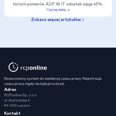
historii pomiarów ADP. W IT odsetek sięga 45%.
Czytaj dalej →
Sprawdź, dlaczego boomerang hire stał się jedną z
najważniejszych strategii retencji 2026 roku, kiedy
Zobacz więcej artykułów
ponowne zatrudnienie naprawdę się opłaca, a kiedy
lepiej zachować dystans.
Nowoczesny system do ewidencji czasu pracy. Rejestracja
czasu pracy nigdy nie była prostsza!
Adres
RCPonline Sp. z o.o
ul. Austriacka 4
64-100 Leszno
Kontakt