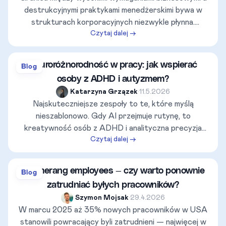
wskaźniki, standardy komunikacji oraz przepisy prawa
destrukcyjnymi praktykami menedżerskimi bywa w
pracy. Pozwala on kadrze zarządzającej oraz działom
strukturach korporacyjnych niezwykle płynna.
HR na obiektywną ocenę postaw menedżerskich i
Czytaj dalej →
Mylenie asertywnego egzekwowania rezultatów z
skuteczną ochronę granic wewnątrz organizacji.
toksyczną kontrolą rodzi poważne konsekwencje –
od paraliżu decyzyjnego zespołów po drastyczny
Neuroróżnorodność w pracy: jak wspierać
Blog
wzrost rotacji kadr i ryzyko prawne dla organizacji.
osoby z ADHD i autyzmem?
Niniejszy artykuł przedstawia merytoryczną analizę
Katarzyna Grzązek
•
11.5.2026
obu stylów przywództwa w oparciu o mierzalne
Najskuteczniejsze zespoły to te, które myślą
wskaźniki, standardy komunikacji oraz przepisy prawa
nieszablonowo. Gdy AI przejmuje rutynę, to
pracy. Pozwala on kadrze zarządzającej oraz działom
kreatywność osób z ADHD i analityczna precyzja
HR na obiektywną ocenę postaw menedżerskich i
Czytaj dalej →
pracowników w spektrum autyzmu stają się kluczową
skuteczną ochronę granic wewnątrz organizacji.
przewagą rynkową. Dowiedz się, jak dostosować
komunikację, przestrzeń sensoryczną i elastyczny
Boomerang employees — czy warto ponownie
Blog
czas pracy w systemie RCP, aby przestać
zatrudniać byłych pracowników?
„maskować” deficyty i zacząć uwalniać realne
Szymon Mojsak
•
29.4.2026
supermoce swoich talentów. Poznaj konkretne kroki
W marcu 2025 aż 35% nowych pracowników w USA
w stronę nowoczesnego, inkluzywnego HR.
stanowili powracający byli zatrudnieni — najwięcej w