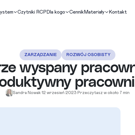
system
Czytniki RCP
Dla kogo
Cennik
Materiały
Kontakt
ZARZĄDZANIE
ROZWÓJ OSOBISTY
ze wyspany pracown
roduktywny pracowni
Sandra Nowak
•
12 wrzesień 2023
•
Przeczytasz w około 7 min