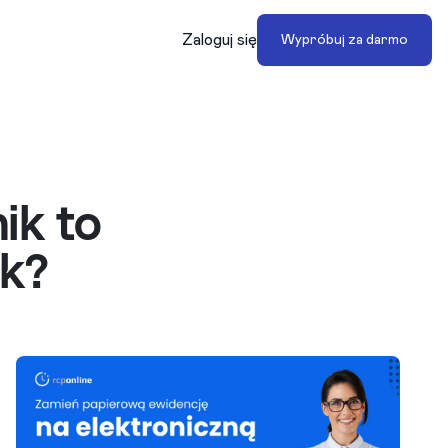
Zaloguj się
Wypróbuj za darmo
ik to
k?